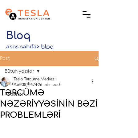
tərcümə mərkəzi, tərcümə xidmətləri, tercume merkezi, tercume xidmetleri, tibbi tərcümə, texniki tərcümə, tərcümə xidmətləri mərkəzi, ingilis dilinə tərcümə, rus dilinə tərcümə, onlayn tərcümə , 24 saat tərcümə mərkəzi, tercume merkezleri, tərcümə şirkətləri, ingiliscə azərice tercümə, türkce azerice tercume, azerice ingilisce tercume, azerice rusca tercume tərcümə mərkəzləri, şifahi tərcümə , sinxron tərcümə, tərcümə qiymətləri, onlayn tərcümə xidmətləri, 24 saat tərcümə , tibbi sənədlərin tərcüməsi, elmi-texniki tərcümə, kitabların tərcüməsi, bələdçi tərcüməsi, türk dilinə tərcümə, referat tərcüməsi, translation center in baku
Bloq
əsas səhifə>
bloq
Post
Bütün yazılar
Tesla Tərcümə Mərkəzi
Bütün yazılar
Jun 30, 2024
26 min read
TƏRCÜMƏ
Xəbərlər
NƏZƏRİYYƏSİNİN BƏZİ
PROBLEMLƏRİ