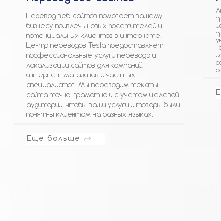
А
Перевод веб-сайтов помогает вашему
п
бизнесу привлечь новых посетителей и
и
п
потенциальных клиентов в интернете.
у
Центр переводов Tesla предоставляет
Т
профессиональные услуги перевода и
и
с
локализации сайтов для компаний,
с
интернет-магазинов и частных
специалистов. Мы переводим тексты
Е
сайта точно, грамотно и с учетом целевой
аудитории, чтобы ваши услуги и товары были
понятны клиентам на разных языках.
Еще больше