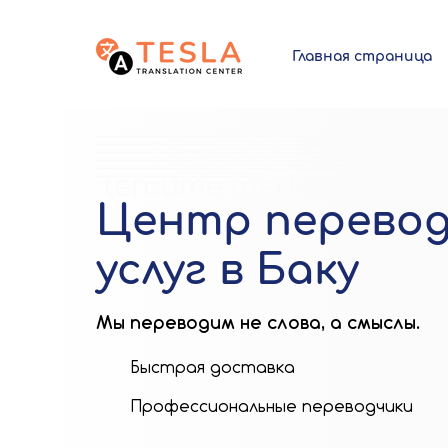
Главная страница
центр переводов, услуги перевода, центр переводов, услуги перевода, медицинский перевод, технический п
английского на азербайджанский, с турецкого на Азербайджанский перевод, азербайджанский английский пе
научно-технический перевод, перевод книг, перевод гида, турецкий перевод, реферат перевод, центр перево
tərcümə mərkəzi, tərcümə xidmətləri, tercume merkezi, tercume xidmetleri, tibbi tərcümə, texniki tərcümə, tərcümə
xidmətləri mərkəzi, ingilis dilinə tərcümə, rus dilinə tərcümə, onlayn tərcümə , 24 saat tərcümə mərkəzi, tercume
merkezleri, tərcümə şirkətləri, ingiliscə azərice tercümə, türkce azerice tercume, azerice ingilisce tercume, azerice
rusca tercume tərcümə mərkəzləri, şifahi tərcümə , sinxron tərcümə, tərcümə qiymətləri, onlayn tərcümə xidmətləri,
24 saat tərcümə , tibbi sənədlərin tərcüməsi, elmi-texniki tərcümə, kitabların tərcüməsi, bələdçi tərcüməsi, türk dilinə
tərcümə, referat tərcüməsi, translation center in baku
tercume merkezi
Центр перевод
услуг в Баку
Мы переводим не слова, а смыслы.
Быстрая доставка
Профессиональные переводчики