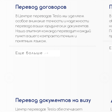
Перевод договоров
В Центре переводов Tesla мы уделяем
В
особое внимание точности и надежности
о
перевода ваших юридических документов.
н
Наша опытная команда переводит каждый
П
пункт вашего контракта точным и
п
понятным языком.
Е
Еще больше
Перевод документов на визу
Центр переводов Tesla обеспечивает