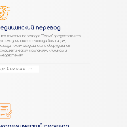
едицинский перевод
нтр языковых переводов "Тесла" предоставляет
луги медицинского перевода больницам,
оизводителям медицинского оборудования,
рмацевтическим компаниям, клиникам и
следователям
ще больше
Академический перевод