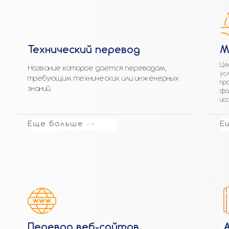
Технический перевод
М
Це
Название которое дается переводам,
ус
требующим технических или инженерных
пр
знаний.
фа
ис
Еще больше
Е
Перевод веб-сайтов