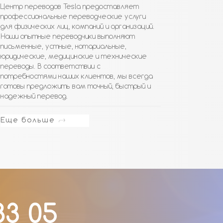
Центр переводов Tesla предоставляет
профессиональные переводческие услуги
для физических лиц, компаний и организаций.
Наши опытные переводчики выполняют
письменные, устные, нотариальные,
юридические, медицинские и технические
переводы. В соответствии с
потребностями наших клиентов, мы всегда
готовы предложить вам точный, быстрый и
надежный перевод.
Еще больше
83 05