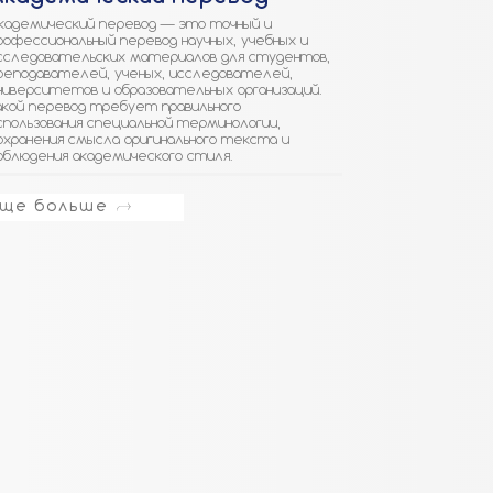
кадемический перевод — это точный и
рофессиональный перевод научных, учебных и
сследовательских материалов для студентов,
реподавателей, ученых, исследователей,
ниверситетов и образовательных организаций.
акой перевод требует правильного
спользования специальной терминологии,
охранения смысла оригинального текста и
облюдения академического стиля.
ще больше